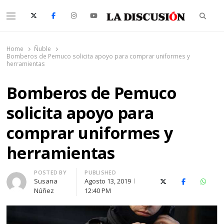
Searc
Menu
La Discusión
El Diario de la Región de Ñuble
Home
Ñuble
Bomberos de Pemuco solicita apoyo para comprar uniformes y
herramientas
Bomberos de Pemuco
solicita apoyo para
comprar uniformes y
herramientas
Author
POSTED BY
PUBLISHED
Susana
Agosto 13, 2019
X (Twitter)
Facebook
Whats
Núñez
12:40 PM