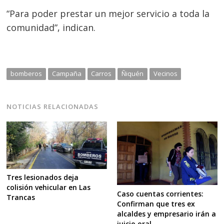
“Para poder prestar un mejor servicio a toda la
comunidad”, indican.
bomberos
Campaña
Carros
Ñiquén
Vecinos
Navegación
de
s
NOTICIAS RELACIONADAS
entradas
Tres lesionados deja
colisión vehicular en Las
Caso cuentas corrientes:
Trancas
Confirman que tres ex
alcaldes y empresario irán a
juicio oral