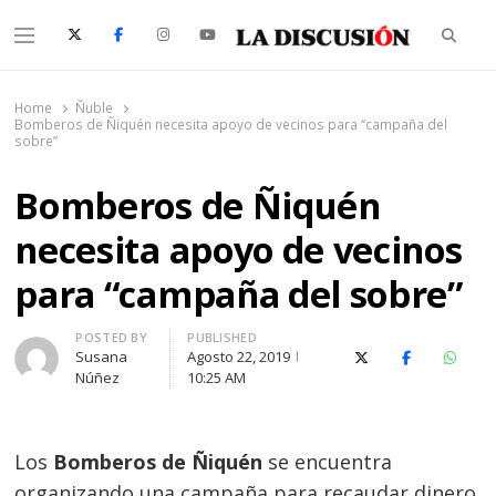
Searc
Menu
La Discusión
El Diario de la Región de Ñuble
Home
Ñuble
Bomberos de Ñiquén necesita apoyo de vecinos para “campaña del
sobre”
Bomberos de Ñiquén
necesita apoyo de vecinos
para “campaña del sobre”
Author
POSTED BY
PUBLISHED
Susana
Agosto 22, 2019
X (Twitter)
Facebook
Whats
Núñez
10:25 AM
Los
Bomberos de Ñiquén
se encuentra
organizando una campaña para recaudar dinero