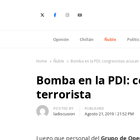
E
Opinión
Chillán
Ñuble
Políti
Home
Ñuble
Bomba en la PDI: congresistas acusan 
Bomba en la PDI: c
terrorista
Author
POSTED BY
PUBLISHED
ladiscusion
Agosto 21, 2019
21:52 PM
Luego que personal del
Grupo de Oper