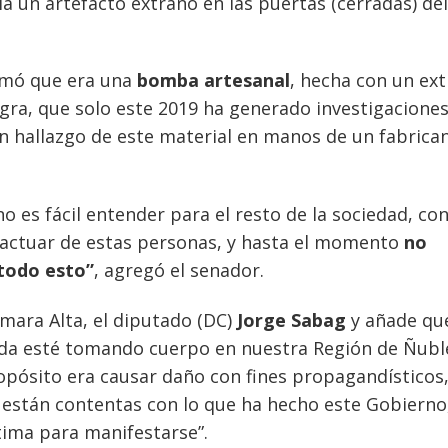
a un artefacto extraño en las puertas (cerradas) del
firmó que era una
bomba artesanal
, hecha con un ext
egra, que solo este 2019 ha generado investigacione
un hallazgo de este material en manos de un fabrica
 es fácil entender para el resto de la sociedad, co
l actuar de estas personas, y hasta el momento
no
todo esto”
, agregó el senador.
ámara Alta, el diputado (DC)
Jorge Sabag
y añade que
ada esté tomando cuerpo en nuestra Región de Ñubl
ropósito era causar daño con fines propagandísticos
están contentas con lo que ha hecho este Gobierno
tima para manifestarse”.