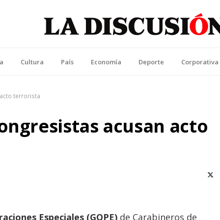
La Discusión
l Diario de la Región de Ñuble
ca
Cultura
País
Economía
Deporte
Corporativa
acto terrorista
ongresistas acusan acto
X (T
aciones Especiales (GOPE)
de Carabineros de