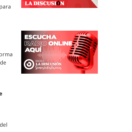
 para
forma
 de
e
del