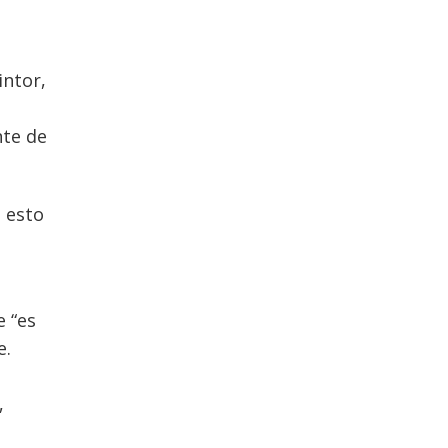
intor,
s
nte de
n esto
 “es
e.
,
,