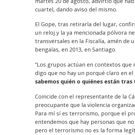
martes 20 de agosto, advirtió que habí
cuartel, dando aviso del mismo.
El Gope, tras retirarla del lugar, con
un reloj y la ya mencionada pólvora n
transversales en la Fiscalía, amén de 
bengalas, en 2013, en Santiago.
“Los grupos actúan en contextos que no
digo que no hay un porqué claro en e
sabemos quién o quiénes están tras 
Navegación
Coincide con el representante de la C
de
s
preocupante que la violencia organiz
entradas
Para mí sí es terrorismo, porque el p
entendemos que hay personas que no 
pero el terrorismo no es la forma legí