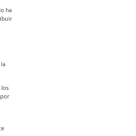
lo ha
ibuir
 la
 los
 por
te