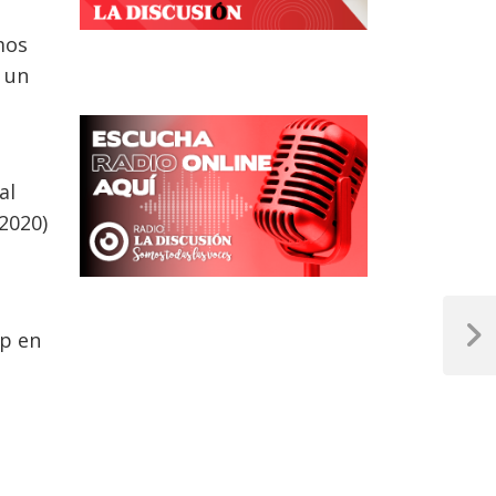
mos
 un
al
2020)
mp en
Next
Post