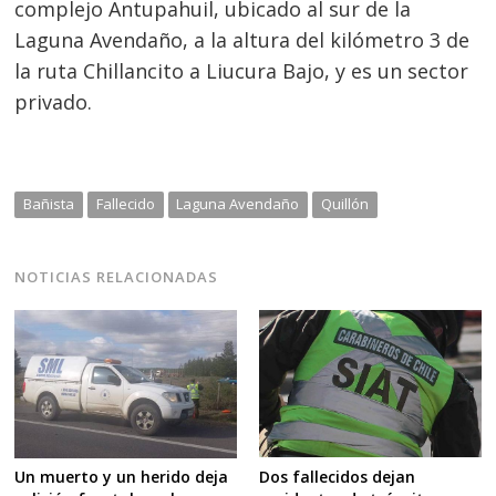
complejo Antupahuil, ubicado al sur de la
Laguna Avendaño, a la altura del kilómetro 3 de
la ruta Chillancito a Liucura Bajo, y es un sector
privado.
Navegación
Bañista
Fallecido
Laguna Avendaño
Quillón
de
s
entradas
NOTICIAS RELACIONADAS
Dos fallecidos dejan
Un muerto y un herido deja