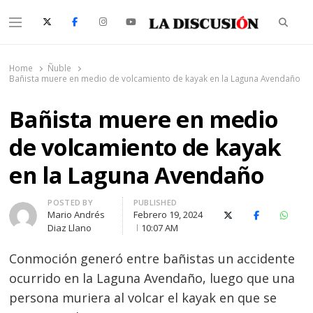
Searc
Menu
La Discusión
El Diario de la Región de Ñuble
Home
Ñuble
Bañista muere en medio de volcamiento de kayak en la Laguna Avendaño
Bañista muere en medio
de volcamiento de kayak
en la Laguna Avendaño
Author
POSTED BY
PUBLISHED
Mario Andrés
Febrero 19, 2024
X (Twitter)
Facebook
Whats
Diaz Llano
10:07 AM
Conmoción generó entre bañistas un accidente
ocurrido en la Laguna Avendaño, luego que una
persona muriera al volcar el kayak en que se