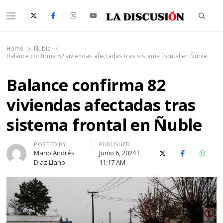
Searc
Menu
La Discusión
El Diario de la Región de Ñuble
Home
Ñuble
Balance confirma 82 viviendas afectadas tras sistema frontal en Ñuble
Balance confirma 82
viviendas afectadas tras
sistema frontal en Ñuble
Author
POSTED BY
PUBLISHED
Mario Andrés
Junio 6, 2024
X (Twitter)
Facebook
Whats
Diaz Llano
11:17 AM