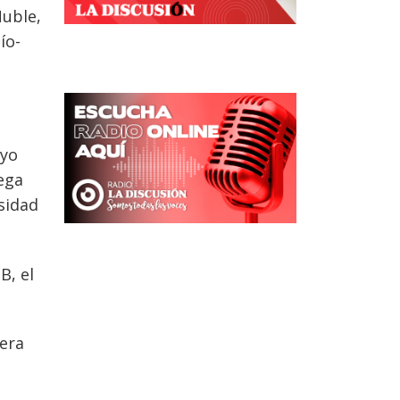
Ñuble,
ío-
ayo
rega
sidad
B, el
rera