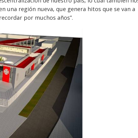
descentralización de nuestro país, lo cual también no
 en una región nueva, que genera hitos que se van a
 recordar por muchos años”.