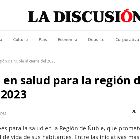
La Discusión
l Diario de la Región de Ñuble
ca
Cultura
País
Economía
Deporte
Corporativa
gión de Ñuble al cierre del 2023
 en salud para la región 
 2023
X (T
4 PM
ves para la salud en la Región de Ñuble, que prome
d de vida de sus habitantes.
Entre las iniciativas más