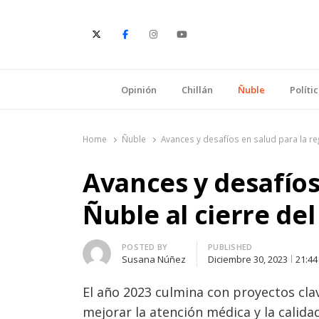
E
Opinión
Chillán
Ñuble
Políti
Home
Ñuble
Avances y desafíos en salud para la re
Avances y desafíos
Ñuble al cierre del
Author
POSTED BY
PUBLISHED
Susana Núñez
Diciembre 30, 2023
21:4
E
l año 2023 culmina con proyectos cla
mejorar la atención médica y la calida