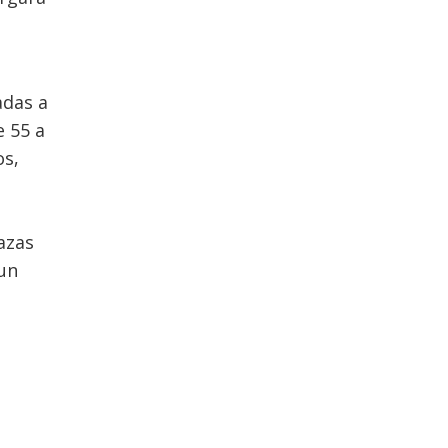
adas a
e 55 a
os,
azas
 un