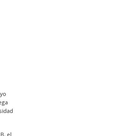
ayo
rega
sidad
B, el