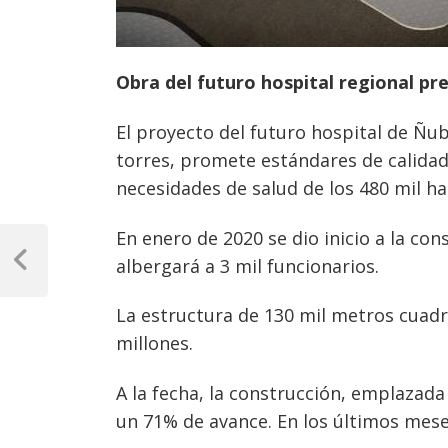
Obra del futuro hospital regional p
El proyecto del futuro hospital de Ñubl
torres, promete estándares de calida
necesidades de salud de los 480 mil hab
Navegación
En enero de 2020 se dio inicio a la con
albergará a 3 mil funcionarios.
de
Previous
Post
entradas
La estructura de 130 mil metros cuadr
millones.
A la fecha, la construcción, emplazada
un 71% de avance. En los últimos mese