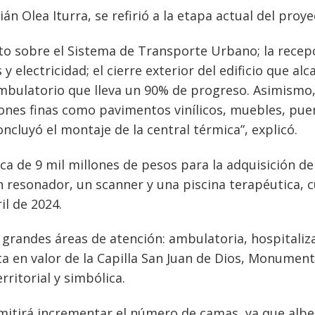
án Olea Iturra, se refirió a la etapa actual del proye
cto sobre el Sistema de Transporte Urbano; la recep
 electricidad; el cierre exterior del edificio que alc
 ambulatorio que lleva un 90% de progreso. Asimismo
ones finas como pavimentos vinílicos, muebles, pue
oncluyó el montaje de la central térmica”, explicó.
ca de 9 mil millones de pesos para la adquisición de
 resonador, un scanner y una piscina terapéutica, 
il de 2024.
es grandes áreas de atención: ambulatoria, hospitaliz
ta en valor de la Capilla San Juan de Dios, Monumen
ritorial y simbólica.
rmitirá incrementar el número de camas, ya que alb