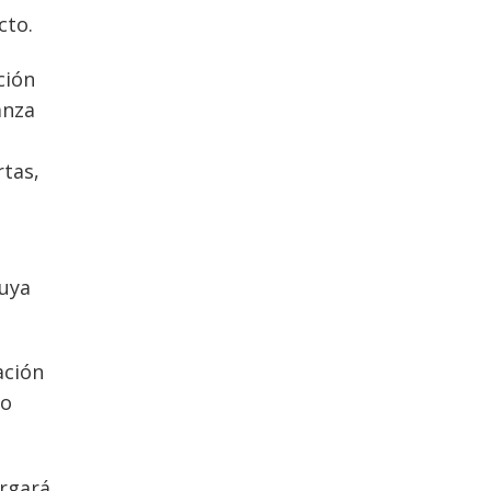
cto.
ción
anza
,
rtas,
cuya
ación
to
ergará