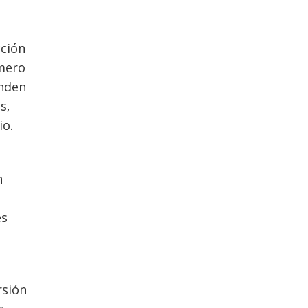
cción
imero
onden
s,
io.
n
es
rsión