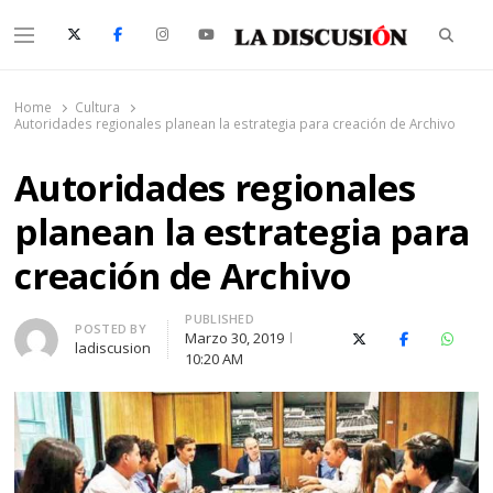
Searc
Menu
La Discusión
El Diario de la Región de Ñuble
Home
Cultura
Autoridades regionales planean la estrategia para creación de Archivo
Autoridades regionales
planean la estrategia para
creación de Archivo
PUBLISHED
Author
POSTED BY
Marzo 30, 2019
X (Twitter)
Facebook
Whats
ladiscusion
10:20 AM