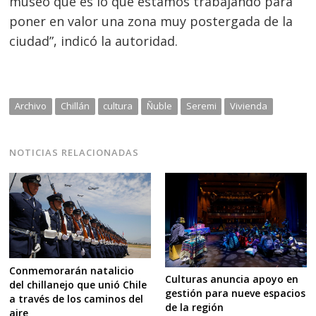
museo que es lo que estamos trabajando para
poner en valor una zona muy postergada de la
ciudad”, indicó la autoridad.
Archivo
Chillán
cultura
Ñuble
Seremi
Vivienda
NOTICIAS RELACIONADAS
Conmemorarán natalicio
Culturas anuncia apoyo en
del chillanejo que unió Chile
gestión para nueve espacios
a través de los caminos del
de la región
aire