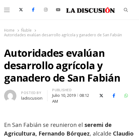
Searc
Menu
La Discusión
El Diario de la Región de Ñuble
Home
Ñuble
Autoridades evalúan desarrollo agrícola y ganadero de San Fabián
Autoridades evalúan
desarrollo agrícola y
ganadero de San Fabián
PUBLISHED
Author
POSTED BY
Julio 10, 2019
08:12
X (Twitter)
Facebook
Whats
ladiscusion
AM
En San Fabián se reunieron el
seremi de
Agricultura, Fernando Bórquez
, alcalde
Claudio