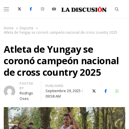
Searc
Menu
La Discusión
El Diario de la Región de Ñuble
Home
Deporte
Atleta de Yungay se coronó campeón nacional de cross country 2025
Atleta de Yungay se
coronó campeón nacional
de cross country 2025
Author
POSTED
PUBLISHED
BY
Septiembre 29, 2025
X (Twitter)
Facebook
Whats
Rodrigo
09:58 AM
Oses