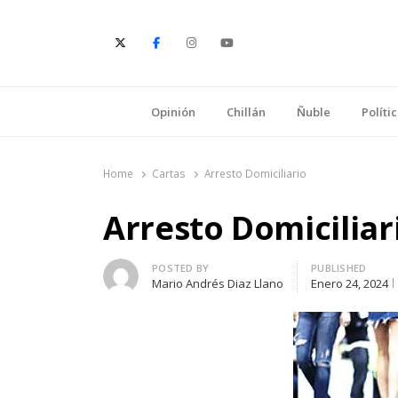
E
Opinión
Chillán
Ñuble
Políti
Home
Cartas
Arresto Domiciliario
Arresto Domiciliar
Author
POSTED BY
PUBLISHED
Mario Andrés Diaz Llano
Enero 24, 2024