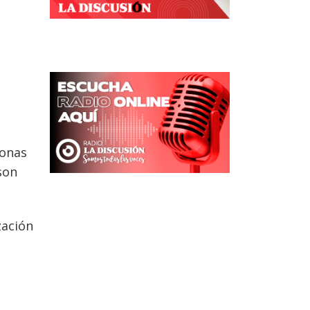
sonas
son
zación