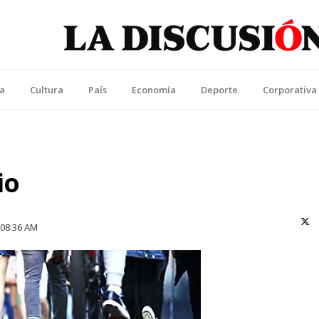
La Discusión
l Diario de la Región de Ñuble
ca
Cultura
País
Economía
Deporte
Corporativa
io
X (T
08:36 AM