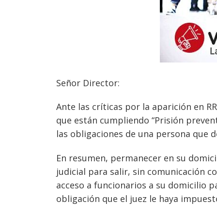
Señor Director:
Ante las críticas por la aparición en 
que están cumpliendo “Prisión prevent
las obligaciones de una persona que de
Navegación
de
s
En resumen, permanecer en su domicil
entradas
judicial para salir, sin comunicación c
acceso a funcionarios a su domicilio 
obligación que el juez le haya impuest