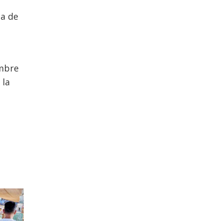
ta de
embre
 la