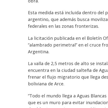
obra.
Esta medida está incluida dentro del p
argentino, que además busca movilizar
Navegación
federales en las zonas fronterizas.
de
s
entradas
La licitación publicada en el Boletín O
“alambrado perimetral” en el cruce fr
Argentina.
La valla de 2,5 metros de alto se insta
encuentra en la ciudad salteña de Agua
frenar el flujo migratorio que llega de
boliviana de Arce.
“Todo el mundo llega a Aguas Blancas 
que es un muro para evitar inundacion