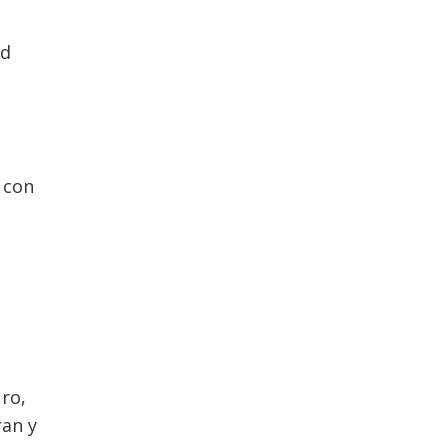
ad
 con
ro,
ran y