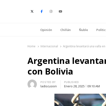
E
Opinión
Chillán
Ñuble
Políti
Home
Internacional
Argentina levantará una valla en
Argentina levantar
con Bolivia
Author
POSTED BY
PUBLISHED
ladiscusion
Enero 28, 2025
09:10 AM