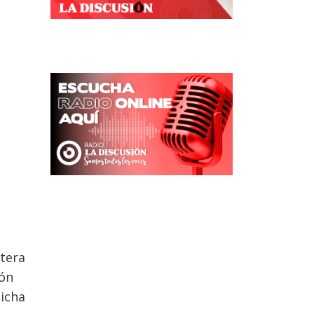
ntera
ión
dicha