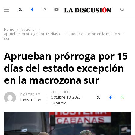
Searc
Menu
La Discusión
El Diario de la Región de Ñuble
Home
Nacional
Aprueban prórroga por 15 días del estado excepción en la macrozona
sur
Aprueban prórroga por 15
días del estado excepción
en la macrozona sur
PUBLISHED
Author
POSTED BY
Octubre 18, 2023
X (Twitter)
Facebook
Whats
ladiscusion
10:54 AM