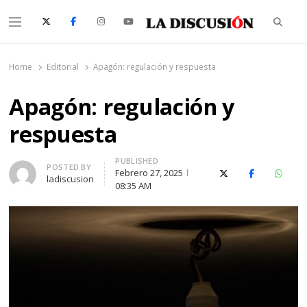
Searc
Menu
La Discusión
El Diario de la Región de Ñuble
Home
Editorial
Apagón: regulación y respuesta
Apagón: regulación y
respuesta
PUBLISHED
Author
POSTED BY
Febrero 27, 2025
X (Twitter)
Facebook
Whats
ladiscusion
08:35 AM