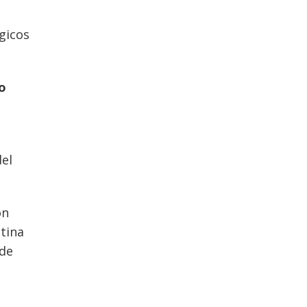
gicos
o
l
el
on
tina
 de