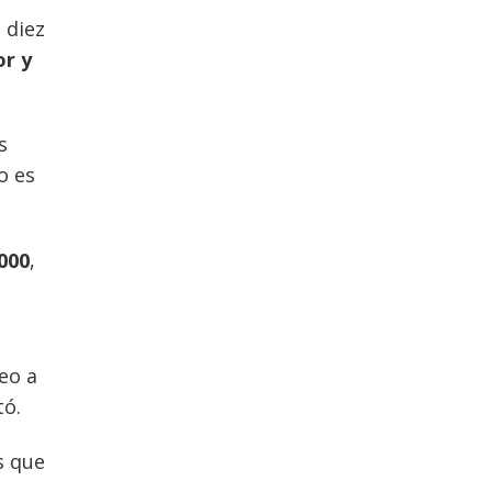
 diez
or y
s
o es
000
,
eo a
tó.
s que