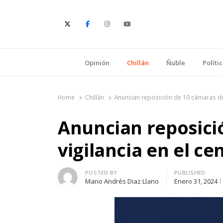
E
Opinión
Chillán
Ñuble
Políti
Home
Chillán
Anuncian reposición de 10 cámaras de v
Anuncian reposici
vigilancia en el ce
Author
POSTED BY
PUBLISHED
Mario Andrés Diaz Llano
Enero 31, 2024