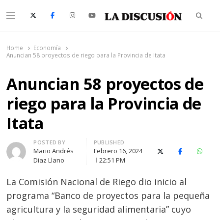
Searc
Menu
La Discusión
El Diario de la Región de Ñuble
Home
Economía
Anuncian 58 proyectos de riego para la Provincia de Itata
Anuncian 58 proyectos de
riego para la Provincia de
Itata
Author
POSTED BY
PUBLISHED
Mario Andrés
Febrero 16, 2024
X (Twitter)
Facebook
Whats
Diaz Llano
22:51 PM
La Comisión Nacional de Riego dio inicio al
programa “Banco de proyectos para la pequeña
agricultura y la seguridad alimentaria” cuyo