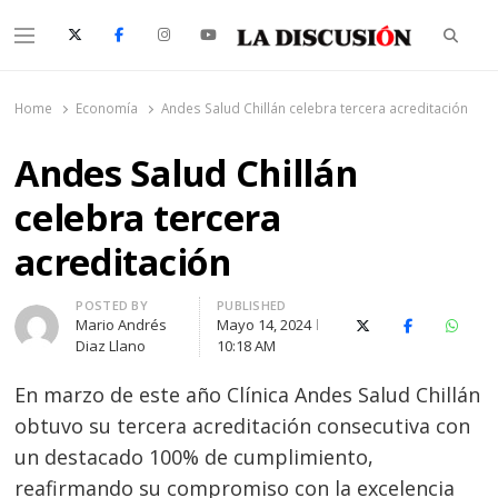
Searc
Menu
La Discusión
El Diario de la Región de Ñuble
Home
Economía
Andes Salud Chillán celebra tercera acreditación
Andes Salud Chillán
celebra tercera
acreditación
Author
POSTED BY
PUBLISHED
Mario Andrés
Mayo 14, 2024
X (Twitter)
Facebook
Whats
Diaz Llano
10:18 AM
En marzo de este año Clínica Andes Salud Chillán
obtuvo su tercera acreditación consecutiva con
un destacado 100% de cumplimiento,
reafirmando su compromiso con la excelencia