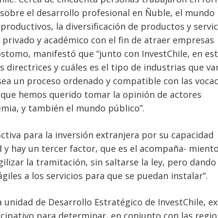
sobre el desarrollo profesional en Ñuble, el mundo
s productivos, la diversificación de productos y servic
co, privado y académico con el fin de atraer empresas
́stomo, manifestó que “junto con InvestChile, en es
s directrices y cuáles es el tipo de industrias que v
 sea un proceso ordenado y compatible con las voca
s que hemos querido tomar la opinión de actores
mia, y también el mundo público”.
activa para la inversión extranjera por su capacidad
ad y hay un tercer factor, que es el acompaña- mient
izar la tramitación, sin saltarse la ley, pero dando
́giles a los servicios para que se puedan instalar”.
 unidad de Desarrollo Estratégico de InvestChile, exp
ipativo para determinar, en conjunto con las regio