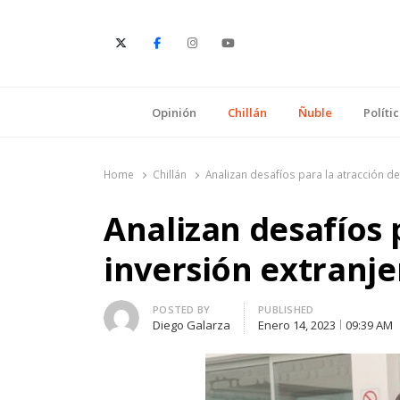
E
Opinión
Chillán
Ñuble
Políti
Home
Chillán
Analizan desafíos para la atracción de
Analizan desafíos 
inversión extranje
Author
POSTED BY
PUBLISHED
Diego Galarza
Enero 14, 2023
09:39 AM