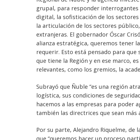
grupal, para responder interrogantes 
Navegación
digital, la sofisticación de los sectore
de
s
la articulación de los sectores públi
entradas
extranjeras. El gobernador Óscar Criso
alianza estratégica, queremos tener la
requerir. Esto está pensado para que
que tiene la Región y en ese marco, e
relevantes, como los gremios, la acade
Subrayó que Ñuble “es una región atr
logística, sus condiciones de segurid
hacemos a las empresas para poder agil
también las directrices que sean más a
Por su parte, Alejandro Riquelme, de la
que “queremos hacer un proceso partic