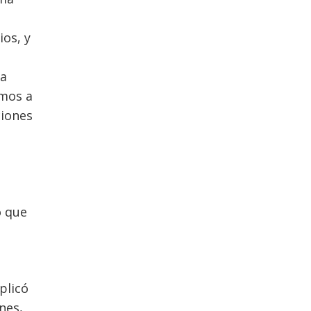
ios, y
ta
amos a
ciones
o que
licó
nes,