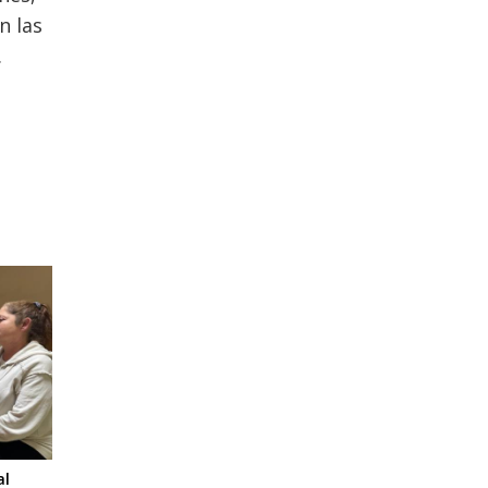
n las
.
al