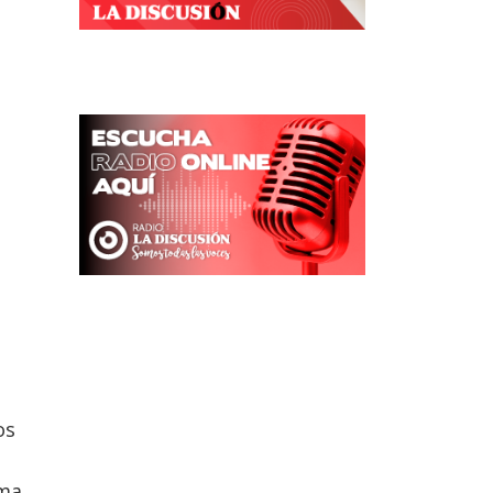
os
rma