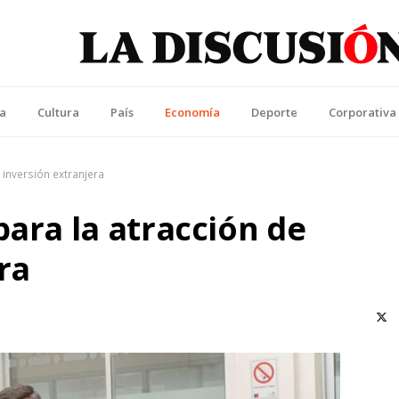
La Discusión
l Diario de la Región de Ñuble
ca
Cultura
País
Economía
Deporte
Corporativa
 inversión extranjera
para la atracción de
ra
X (T