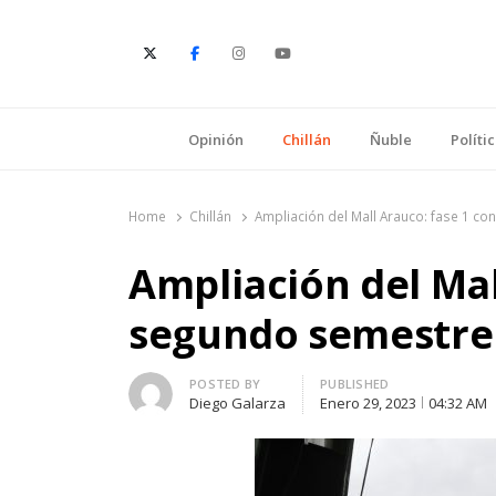
E
Opinión
Chillán
Ñuble
Políti
Home
Chillán
Ampliación del Mall Arauco: fase 1 co
Ampliación del Mal
segundo semestre
Author
POSTED BY
PUBLISHED
Diego Galarza
Enero 29, 2023
04:32 AM