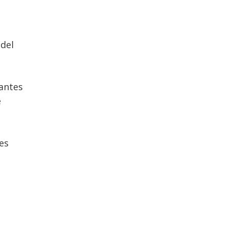
 del
 antes
e
es