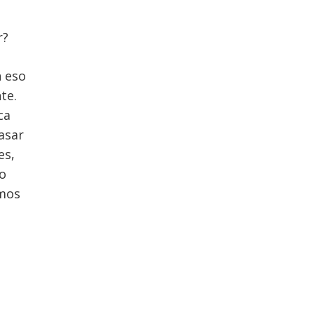
r?
n eso
te.
ca
pasar
es,
 o
emos