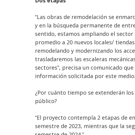
Dos etapas
“Las obras de remodelación se enmarca
y en la búsqueda permanente de entre
sentido, estamos ampliando el sector d
promedio a 20 nuevos locales/ tiendas
remodelando y modernizando los acces
trasladaremos las escaleras mecánicas,
Navegación
sectores”, precisa un comunicado que l
de
s
información solicitada por este medio.
entradas
¿Por cuánto tiempo se extenderán los
público?
“El proyecto contempla 2 etapas de ent
semestre de 2023, mientras que la seg
semestre de 2024.”