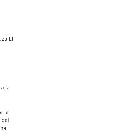
aza El
 a la
a la
 del
una