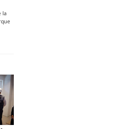
 la
arque