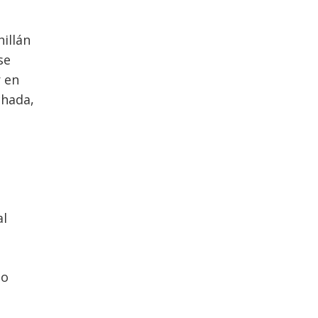
llán
se
r en
chada,
al
do