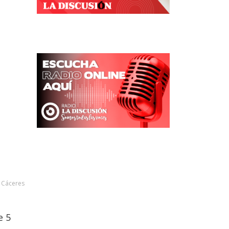
n Cáceres
e 5