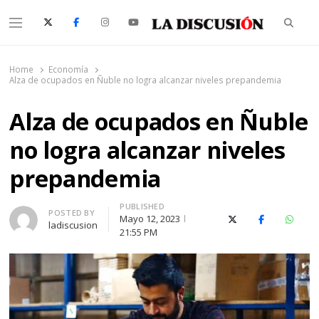
Searc
Menu
La Discusión
El Diario de la Región de Ñuble
Home
Economía
Alza de ocupados en Ñuble no logra alcanzar niveles prepandemia
Alza de ocupados en Ñuble
no logra alcanzar niveles
prepandemia
PUBLISHED
Author
POSTED BY
Mayo 12, 2023
X (Twitter)
Facebook
Whats
ladiscusion
21:55 PM