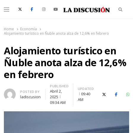
Searc
Menu
La Discusión
El Diario de la Región de Ñuble
Home
Economía
Alojamiento turístico en Ñuble anota alza de 12,6% en febrero
Alojamiento turístico en
Ñuble anota alza de 12,6%
en febrero
PUBLISHED
UPDATED
Abril 2,
Author
POSTED BY
09:40
X (Twitter)
Faceboo
Wh
ladiscusion
2025
AM
09:34 AM