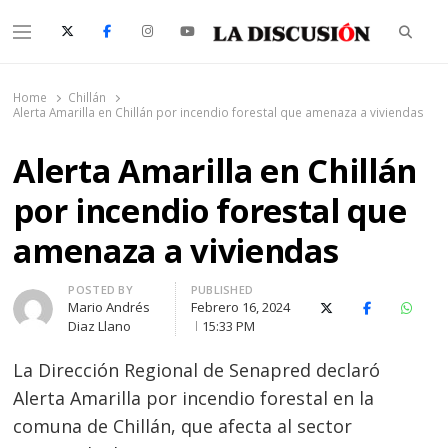
Searc
Menu
La Discusión
El Diario de la Región de Ñuble
Home
Chillán
Alerta Amarilla en Chillán por incendio forestal que amenaza a viviendas
Alerta Amarilla en Chillán
por incendio forestal que
amenaza a viviendas
Author
POSTED BY
PUBLISHED
Mario Andrés
Febrero 16, 2024
X (Twitter)
Facebook
Whats
Diaz Llano
15:33 PM
La Dirección Regional de Senapred declaró
Alerta Amarilla por incendio forestal en la
comuna de Chillán, que afecta al sector