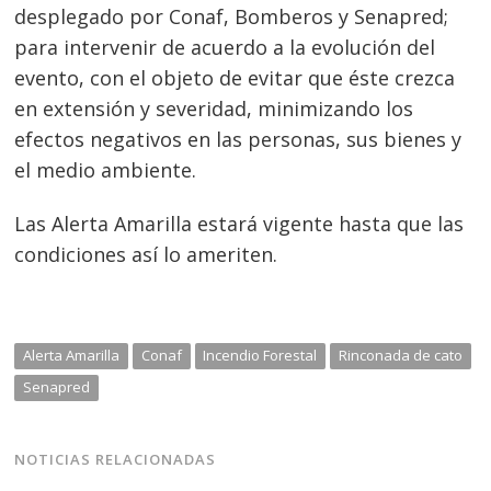
desplegado por Conaf, Bomberos y Senapred;
para intervenir de acuerdo a la evolución del
evento, con el objeto de evitar que éste crezca
en extensión y severidad, minimizando los
efectos negativos en las personas, sus bienes y
el medio ambiente.
Las Alerta Amarilla estará vigente hasta que las
condiciones así lo ameriten.
Navegación
de
s
Alerta Amarilla
Conaf
Incendio Forestal
Rinconada de cato
entradas
Senapred
NOTICIAS RELACIONADAS