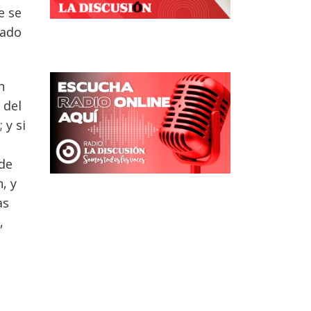
e se
cado
n
 del
 y si
nde
, y
as
,