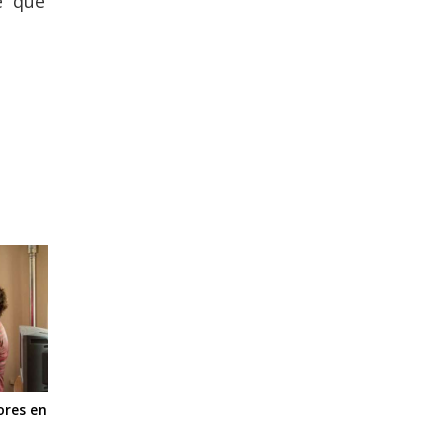
e que
ores en