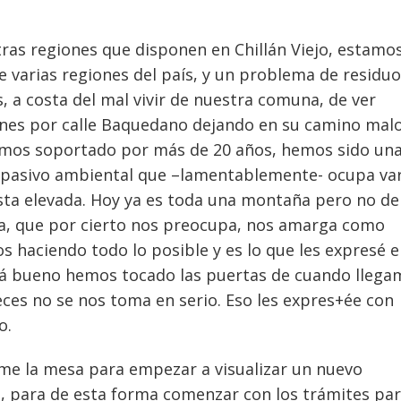
ras regiones que disponen en Chillán Viejo, estamo
 varias regiones del país, y un problema de residu
s, a costa del mal vivir de nuestra comuna, de ver
nes por calle Baquedano dejando en su camino mal
 hemos soportado por más de 20 años, hemos sido un
n pasivo ambiental que –lamentablemente- ocupa var
sta elevada. Hoy ya es toda una montaña pero no de
a, que por cierto nos preocupa, nos amarga como
s haciendo todo lo posible y es lo que les expresé 
stá bueno hemos tocado las puertas de cuando llega
ces no se nos toma en serio. Eso les expres+ée con
o.
forme la mesa para empezar a visualizar un nuevo
, para de esta forma comenzar con los trámites par