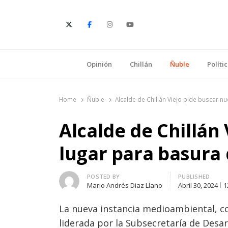
E
Opinión
Chillán
Ñuble
Políti
Home
Ñuble
Alcalde de Chillán Viejo pide buscar n
Alcalde de Chillán
lugar para basura 
Author
POSTED BY
PUBLISHED
Mario Andrés Diaz Llano
Abril 30, 2024
1
La nueva instancia medioambiental, co
liderada por la Subsecretaría de Desar