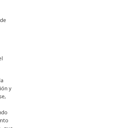
 de
el
la
ión y
se,
ando
anto