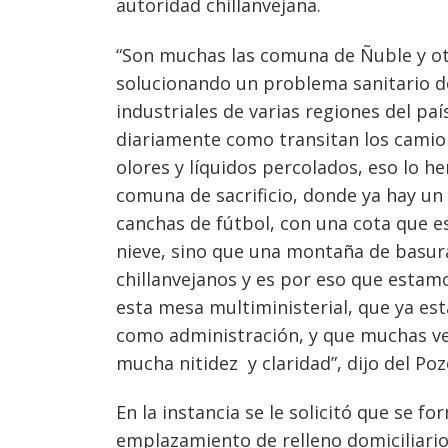
autoridad chillanvejana.
“Son muchas las comuna de Ñuble y ot
solucionando un problema sanitario de
industriales de varias regiones del paí
diariamente como transitan los camio
olores y líquidos percolados, eso lo
comuna de sacrificio, donde ya hay u
canchas de fútbol, con una cota que e
Navegación
nieve, sino que una montaña de basur
de
s
chillanvejanos y es por eso que estamo
entradas
esta mesa multiministerial, que ya e
como administración, y que muchas ve
mucha nitidez y claridad”, dijo del Poz
En la instancia se le solicitó que se 
emplazamiento de relleno domiciliario