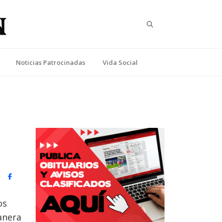
Search
Noticias Patrocinadas
Vida Social
witter)
Facebook
os
anera