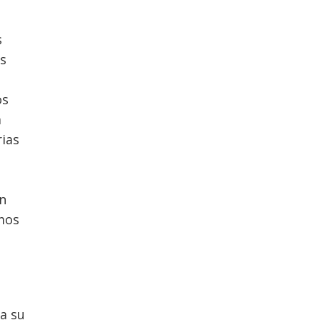
s
os
os
a
ias
en
mos
a su