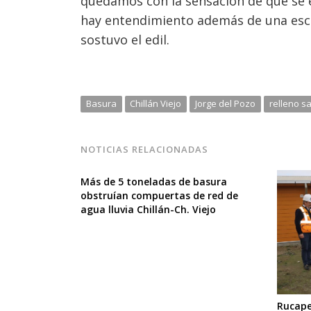
quedamos con la sensación de que se 
hay entendimiento además de una escu
sostuvo el edil.
Basura
Chillán Viejo
Jorge del Pozo
relleno sa
NOTICIAS RELACIONADAS
Más de 5 toneladas de basura
obstruían compuertas de red de
agua lluvia Chillán-Ch. Viejo
Rucape