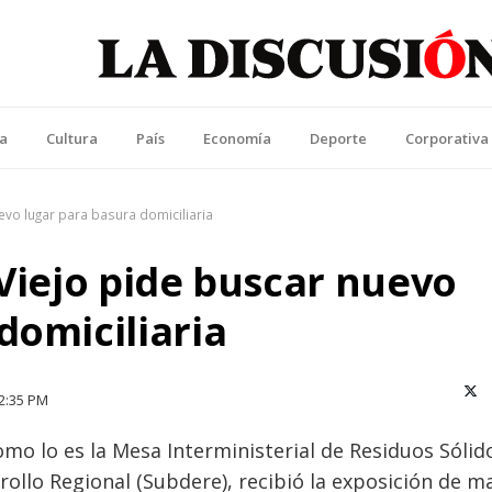
La Discusión
l Diario de la Región de Ñuble
ca
Cultura
País
Economía
Deporte
Corporativa
uevo lugar para basura domiciliaria
 Viejo pide buscar nuevo
domiciliaria
X (T
2:35 PM
mo lo es la Mesa Interministerial de Residuos Sólid
rollo Regional (Subdere), recibió la exposición de m