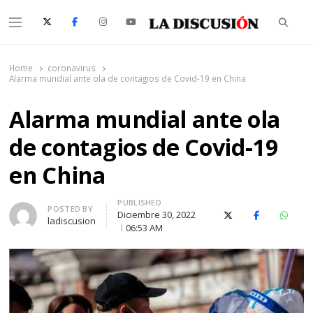
Searc
Menu
La Discusión
El Diario de la Región de Ñuble
Home
coronavirus
Alarma mundial ante ola de contagios de Covid-19 en China
Alarma mundial ante ola
de contagios de Covid-19
en China
PUBLISHED
Author
POSTED BY
Diciembre 30, 2022
X (Twitter)
Facebook
Whats
ladiscusion
06:53 AM