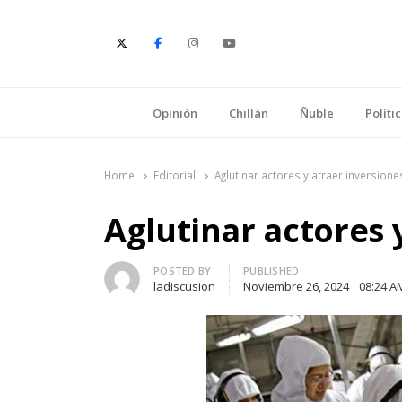
E
Opinión
Chillán
Ñuble
Políti
Home
Editorial
Aglutinar actores y atraer inversione
Aglutinar actores 
Author
POSTED BY
PUBLISHED
ladiscusion
Noviembre 26, 2024
08:24 A