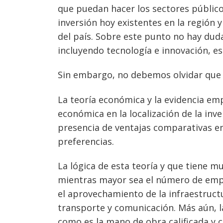
que puedan hacer los sectores público
inversión hoy existentes en la región 
del país. Sobre este punto no hay duda
incluyendo tecnología e innovación, es 
Sin embargo, no debemos olvidar que 
La teoría económica y la evidencia em
económica en la localización de la inv
presencia de ventajas comparativas en
preferencias.
Navegación
de
s
La lógica de esta teoría y que tiene m
entradas
mientras mayor sea el número de empr
el aprovechamiento de la infraestruct
transporte y comunicación. Más aún, l
como es la mano de obra calificada y c