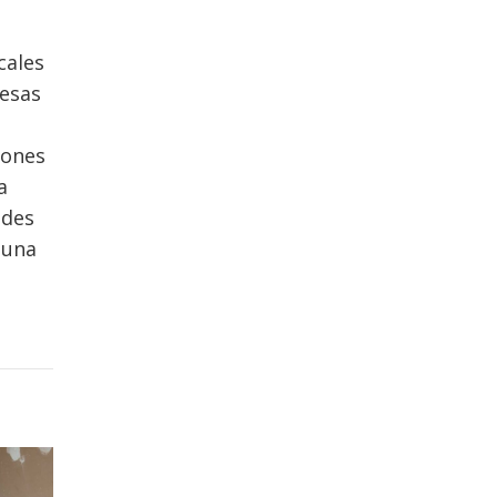
cales
 esas
iones
a
ades
 una