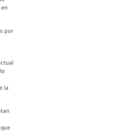
 en
os por
actual
ño
e la
ntan
a que