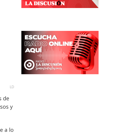
LD
s de
sos y
e a lo