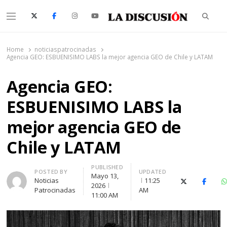
Searc
Menu
La Discusión
El Diario de la Región de Ñuble
Home
noticiaspatrocinadas
Agencia GEO: ESBUENISIMO LABS la mejor agencia GEO de Chile y LATAM
Agencia GEO:
ESBUENISIMO LABS la
mejor agencia GEO de
Chile y LATAM
PUBLISHED
Author
POSTED BY
UPDATED
Mayo 13,
Noticias
11:25
X (Twitter)
Facebo
2026
Patrocinadas
AM
11:00 AM