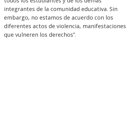
todos los estudiantes y de los demás
Navegación
integrantes de la comunidad educativa. Sin
de
s
embargo, no estamos de acuerdo con los
entradas
diferentes actos de violencia, manifestaciones
que vulneren los derechos”.