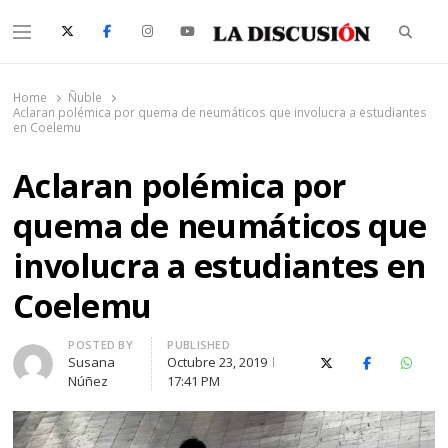
Searc
Menu
La Discusión
El Diario de la Región de Ñuble
Home
Ñuble
Aclaran polémica por quema de neumáticos que involucra a estudiantes
en Coelemu
Aclaran polémica por
quema de neumáticos que
involucra a estudiantes en
Coelemu
Author
POSTED BY
PUBLISHED
Susana
Octubre 23, 2019
X (Twitter)
Facebook
Whats
Núñez
17:41 PM