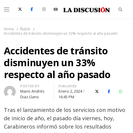
Searc
Menu
La Discusión
El Diario de la Región de Ñuble
Home
Ñuble
Accidentes de tránsito disminuyen un 33% respecto al año pasado
Accidentes de tránsito
disminuyen un 33%
respecto al año pasado
Author
POSTED BY
PUBLISHED
Mario Andrés
Enero 2, 2024
X (Twitter)
Facebook
Whats
Diaz Llano
16:45 PM
Tras el lanzamiento de los servicios con motivo
de inicio de año, el pasado día viernes, hoy,
Carabineros informó sobre los resultados