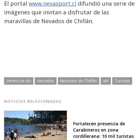
El portal
www.nevasport.cl
difundió una serie de
imágenes que invitan a disfrutar de las
maravillas de Nevados de Chillán.
Navegación
de
s
centro de ski
nevadas
Nevados de Chillán
skí
Turistas
entradas
NOTICIAS RELACIONADAS
Fortalecen presencia de
Carabineros en zona
cordillerana: 10 mil turistas