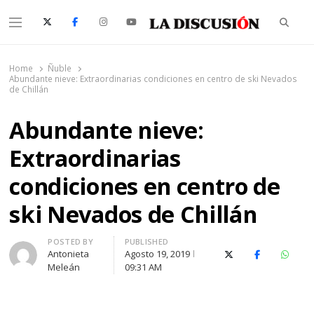
Searc
Menu
La Discusión
El Diario de la Región de Ñuble
Home
Ñuble
Abundante nieve: Extraordinarias condiciones en centro de ski Nevados
de Chillán
Abundante nieve:
Extraordinarias
condiciones en centro de
ski Nevados de Chillán
Author
POSTED BY
PUBLISHED
Antonieta
Agosto 19, 2019
X (Twitter)
Facebook
Whats
Meleán
09:31 AM