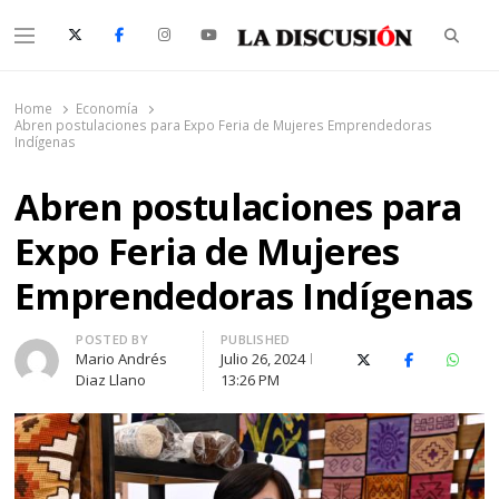
Searc
Menu
La Discusión
El Diario de la Región de Ñuble
Home
Economía
Abren postulaciones para Expo Feria de Mujeres Emprendedoras
Indígenas
Abren postulaciones para
Expo Feria de Mujeres
Emprendedoras Indígenas
Author
POSTED BY
PUBLISHED
Mario Andrés
Julio 26, 2024
X (Twitter)
Facebook
Whats
Diaz Llano
13:26 PM