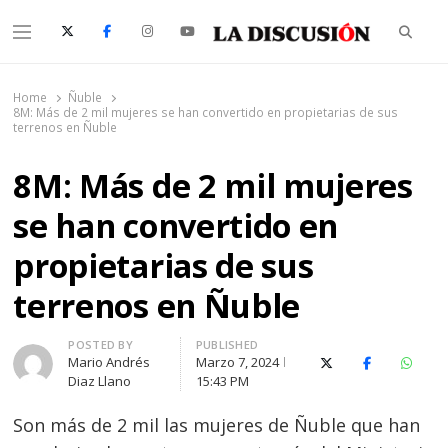
Searc
Menu
La Discusión
El Diario de la Región de Ñuble
Home
Ñuble
8M: Más de 2 mil mujeres se han convertido en propietarias de sus
terrenos en Ñuble
8M: Más de 2 mil mujeres
se han convertido en
propietarias de sus
terrenos en Ñuble
Author
POSTED BY
PUBLISHED
Mario Andrés
Marzo 7, 2024
X (Twitter)
Facebook
Whats
Diaz Llano
15:43 PM
Son más de 2 mil las mujeres de Ñuble que han