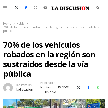
Searc
Menu
La Discusión
El Diario de la Región de Ñuble
Home
Ñuble
70% de los vehículos robados en la región son sustraídos desde la vía
pública
70% de los vehículos
robados en la región son
sustraídos desde la vía
pública
PUBLISHED
Author
POSTED BY
Noviembre 15, 2023
X (Twitter)
Facebook
Whats
ladiscusion
08:57 AM