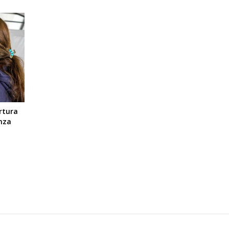
rtura
enza