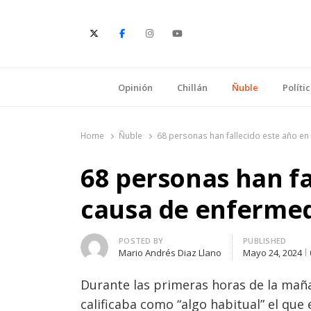
E
Opinión
Chillán
Ñuble
Políti
Home
Ñuble
68 personas han fallecido este año e
68 personas han fa
causa de enfermed
Author
POSTED BY
PUBLISHED
Mario Andrés Diaz Llano
Mayo 24, 2024
Durante las primeras horas de la mañan
calificaba como “algo habitual” el que