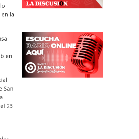
lo
 en la
nsa
a
 bien
ial
de San
da
el 23
ades