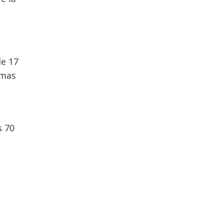
de 17
rmas
s 70