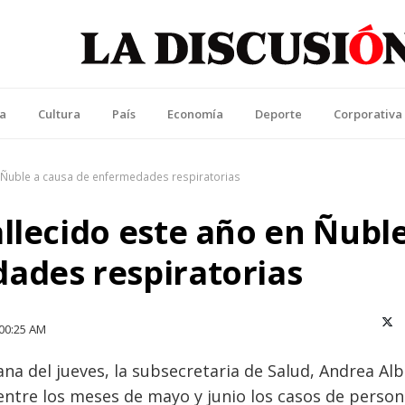
La Discusión
l Diario de la Región de Ñuble
ca
Cultura
País
Economía
Deporte
Corporativa
n Ñuble a causa de enfermedades respiratorias
llecido este año en Ñuble
ades respiratorias
X (T
00:25 AM
a del jueves, la subsecretaria de Salud, Andrea Alb
 entre los meses de mayo y junio los casos de perso