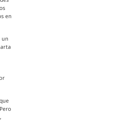
dos
os en
, un
uarta
or
 que
 Pero
,