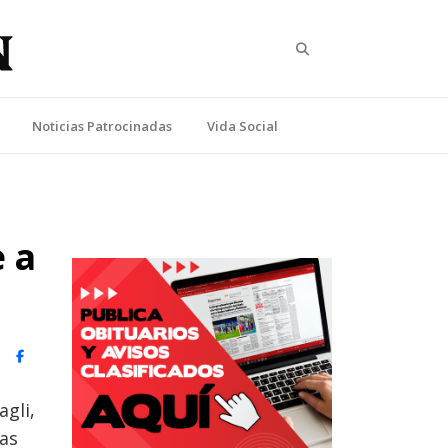
Search
Noticias Patrocinadas
Vida Social
 a
witter)
Facebook
agli,
nas