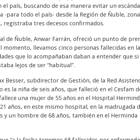
n el país, buscando de esa manera evitar un escánda
a -para todo el país- desde la Región de Ñuble, zona
, registraba tres decesos confirmados.
al de Ñuble, Anwar Farrán, ofreció un punto de pre
 momento, llevamos cinco personas fallecidas en l
ridades que lo acompañaban daban a entender que si
taba lejos de ser “habitual”.
ax Besser, subdirector de Gestión, de la Red Asistenc
 es la niña de seis años, que falleció en el Cesfam 
 fallece una mujer de 55 años en el Hospital Hermin
 21 años, en este mismo hospital; en la madrugada d
ños y un hombre de 68 años, también en el Herminda
que “a la fecha tenemos 68 fallecidos por enfermed