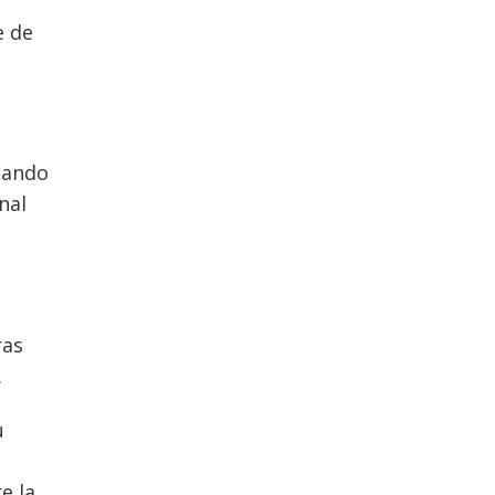
e de
atando
nal
ras
.
u
e la