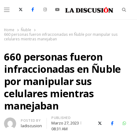
Searc
Menu
La Discusión
El Diario de la Región de Ñuble
Home
Ñuble
660 personas fueron infraccionadas en Ñuble por manipular sus
celulares mientras manejaban
660 personas fueron
infraccionadas en Ñuble
por manipular sus
celulares mientras
manejaban
PUBLISHED
Author
POSTED BY
Marzo 27, 2023
X (Twitter)
Facebook
Whats
ladiscusion
08:31 AM