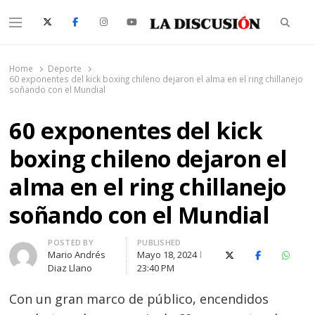
Searc
Menu
La Discusión
El Diario de la Región de Ñuble
Home
Deporte
60 exponentes del kick boxing chileno dejaron el alma en el ring chillanejo
soñando con el Mundial
60 exponentes del kick
boxing chileno dejaron el
alma en el ring chillanejo
soñando con el Mundial
Author
POSTED BY
PUBLISHED
Mario Andrés
Mayo 18, 2024
X (Twitter)
Facebook
Whats
Diaz Llano
23:40 PM
Con un gran marco de público, encendidos