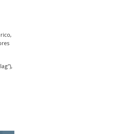
rico,
ores
lag”),