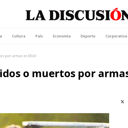
La Discusión
l Diario de la Región de Ñuble
ca
Cultura
País
Economía
Deporte
Corporativa
tos por armas en EEUU
idos o muertos por arma
X (T