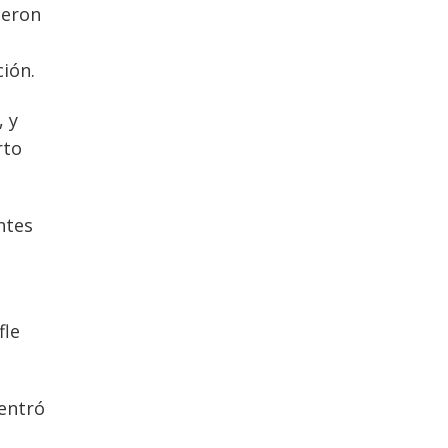
ieron
ión.
 y
rto
ntes
fle
 entró