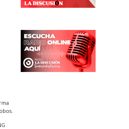
arma
fobos.
ONG