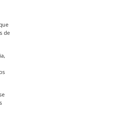
 que
s de
ia,
os
se
s