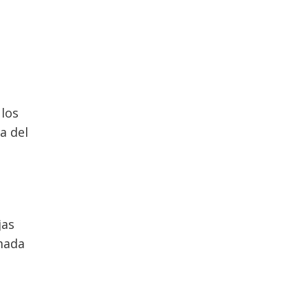
 los
a del
jas
mada