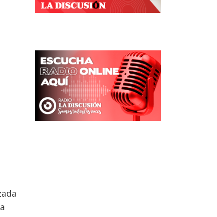
zada
na