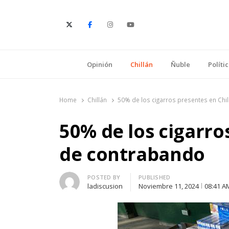
E
Opinión
Chillán
Ñuble
Políti
Home
Chillán
50% de los cigarros presentes en Chi
50% de los cigarro
de contrabando
Author
POSTED BY
PUBLISHED
ladiscusion
Noviembre 11, 2024
08:41 A