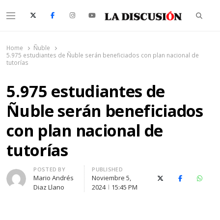
Searc
Menu
La Discusión
El Diario de la Región de Ñuble
Home
Ñuble
5.975 estudiantes de Ñuble serán beneficiados con plan nacional de
tutorías
5.975 estudiantes de
Ñuble serán beneficiados
con plan nacional de
tutorías
Author
POSTED BY
PUBLISHED
Mario Andrés
Noviembre 5,
X (Twitter)
Facebook
Whats
Diaz Llano
2024
15:45 PM