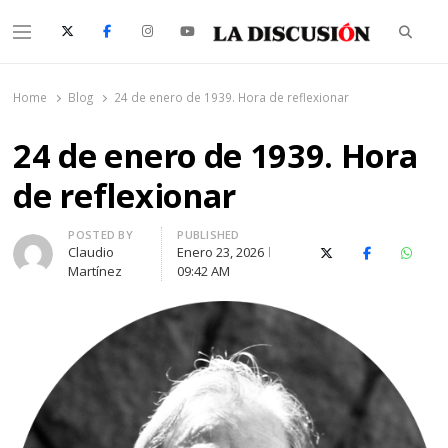
Searc
Menu
La Discusión
El Diario de la Región de Ñuble
Home
Blog
24 de enero de 1939. Hora de reflexionar
24 de enero de 1939. Hora
de reflexionar
Author
POSTED BY
PUBLISHED
Claudio
Enero 23, 2026
X (Twitter)
Facebook
Whats
Martínez
09:42 AM