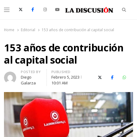
Searc
Menu
La Discusión
El Diario de la Región de Ñuble
Home
Editorial
153 años de contribución al capital social
153 años de contribución
al capital social
Author
POSTED BY
PUBLISHED
Diego
Febrero 5, 2023
X (Twitter)
Facebook
Whats
Galarza
10:01 AM