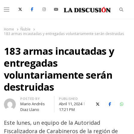
Searc
Menu
La Discusión
El Diario de la Región de Ñuble
Home
Ñuble
183 armas incautadas y entregadas voluntariamente serán destruidas
183 armas incautadas y
entregadas
voluntariamente serán
destruidas
Author
POSTED BY
PUBLISHED
Mario Andrés
Abril 11, 2024
X (Twitter)
Facebook
Whats
Diaz Llano
17:21 PM
Este lunes, un equipo de la Autoridad
Fiscalizadora de Carabineros de la región de