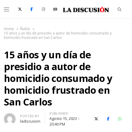
Searc
Menu
La Discusión
El Diario de la Región de Ñuble
Home
Ñuble
15 años y un día de presidio a autor de homicidio consumado y
homicidio frustrado en San Carlos
15 años y un día de
presidio a autor de
homicidio consumado y
homicidio frustrado en
San Carlos
PUBLISHED
Author
POSTED BY
Agosto 15, 2023
X (Twitter)
Facebook
Whats
ladiscusion
20:40 PM