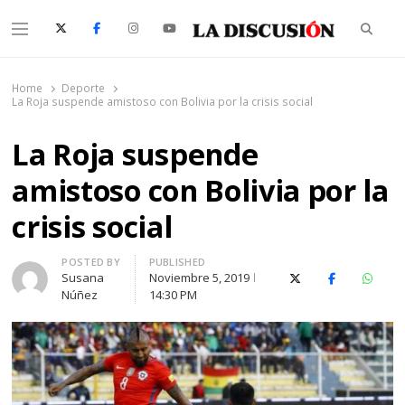
Searc
Menu
La Discusión
El Diario de la Región de Ñuble
Home
Deporte
La Roja suspende amistoso con Bolivia por la crisis social
La Roja suspende
amistoso con Bolivia por la
crisis social
Author
POSTED BY
PUBLISHED
Susana
Noviembre 5, 2019
X (Twitter)
Facebook
Whats
Núñez
14:30 PM