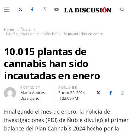
Searc
Menu
La Discusión
El Diario de la Región de Ñuble
Home
Ñuble
10.015 plantas de cannabis han sido incautadas en enero
10.015 plantas de
cannabis han sido
incautadas en enero
Author
POSTED BY
PUBLISHED
Mario Andrés
Enero 29, 2024
X (Twitter)
Facebook
Whats
Diaz Llano
22:09 PM
Finalizando el mes de enero, la Policía de
Investigaciones (PDI) de Ñuble divulgó el primer
balance del Plan Cannabis 2024 hecho por la