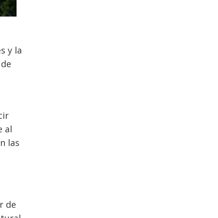
s y la
 de
cir
 al
n las
r de
tural