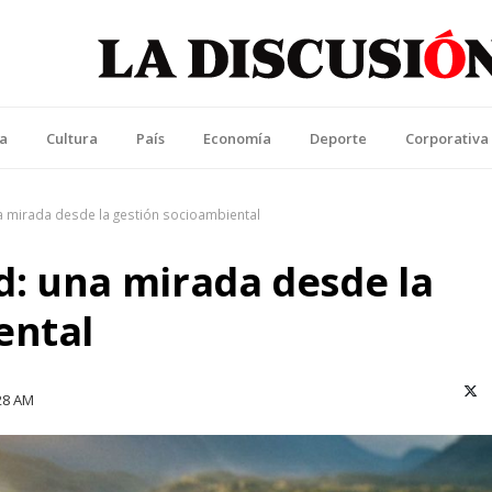
La Discusión
l Diario de la Región de Ñuble
ca
Cultura
País
Economía
Deporte
Corporativa
 mirada desde la gestión socioambiental
: una mirada desde la
ental
X (T
28 AM