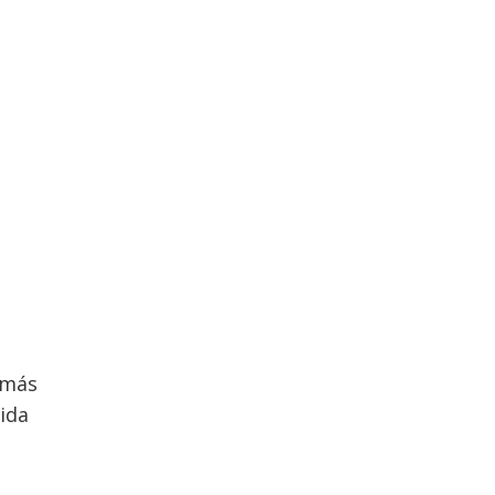
emás
ida