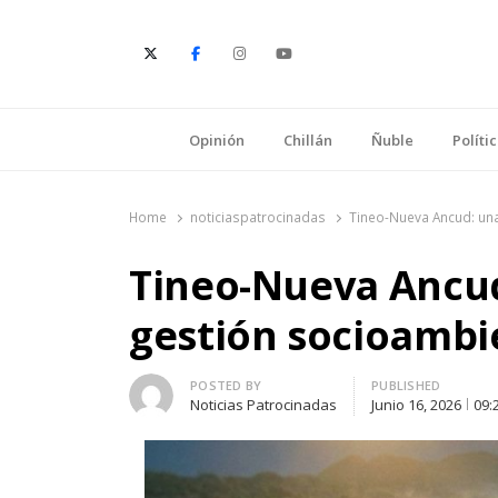
E
Opinión
Chillán
Ñuble
Políti
Home
noticiaspatrocinadas
Tineo-Nueva Ancud: una
Tineo-Nueva Ancud
gestión socioambi
Author
POSTED BY
PUBLISHED
Noticias Patrocinadas
Junio 16, 2026
09: