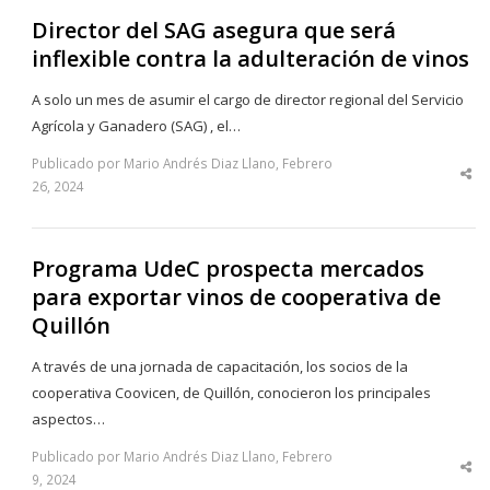
Director del SAG asegura que será
inflexible contra la adulteración de vinos
A solo un mes de asumir el cargo de director regional del Servicio
Agrícola y Ganadero (SAG) , el…
Publicado por Mario Andrés Diaz Llano, Febrero
Sha
26, 2024
thi
po
Programa UdeC prospecta mercados
para exportar vinos de cooperativa de
Quillón
A través de una jornada de capacitación, los socios de la
cooperativa Coovicen, de Quillón, conocieron los principales
aspectos…
Publicado por Mario Andrés Diaz Llano, Febrero
Sha
9, 2024
thi