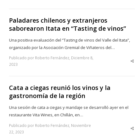
po
Paladares chilenos y extranjeros
saborearon Itata en “Tasting de vinos”
Una positiva evaluación del “Tasting de vinos del Valle del Itata”,
organizado por la Asociación Gremial de Viñateros del…
Publicado por Roberto Fernández, Diciembre 8,
Sha
2023
thi
po
Cata a ciegas reunió los vinos y la
gastronomía de la región
Una sesión de cata a ciegas y maridaje se desarrolló ayer en el
restaurante Vita Wines, en Chillán, en…
Publicado por Roberto Fernández, Noviembre
Sha
22, 2023
thi
po