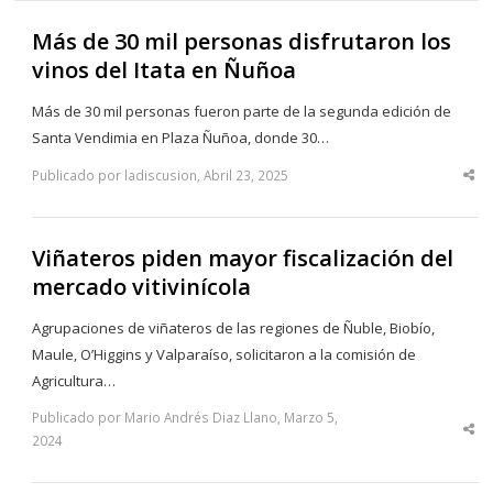
Más de 30 mil personas disfrutaron los
vinos del Itata en Ñuñoa
Más de 30 mil personas fueron parte de la segunda edición de
Santa Vendimia en Plaza Ñuñoa, donde 30…
Publicado por ladiscusion, Abril 23, 2025
Sha
thi
po
Viñateros piden mayor fiscalización del
mercado vitivinícola
Agrupaciones de viñateros de las regiones de Ñuble, Biobío,
Maule, O’Higgins y Valparaíso, solicitaron a la comisión de
Agricultura…
Publicado por Mario Andrés Diaz Llano, Marzo 5,
Sha
2024
thi
po