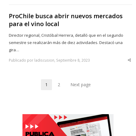
ProChile busca abrir nuevos mercados
para el vino local
Director regional, Cristóbal Herrera, detalló que en el segundo
semestre se realizarán más de diez actividades. Destacó una
gira…
Publicado por ladiscusion, Septiembre 8, 2023
Sha
thi
po
1
2
Next page
Page
Page