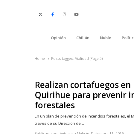
E
Opinión
Chillán
Ñuble
Políti
Home
Posts tagged:
Vialidad (Page 5)
Realizan cortafuegos en
Quirihue para prevenir i
forestales
En un plan de prevención de incendios forestales, el M
través de su Dirección de…
Publicado por Antonieta Meleán, Diciembre 11, 2019