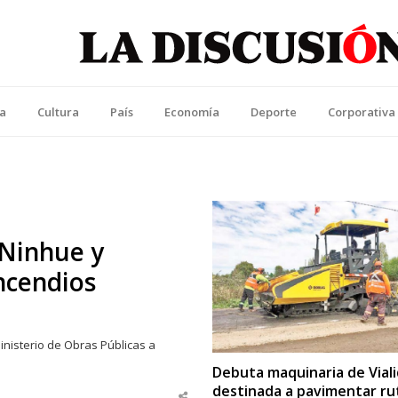
La Discusión
l Diario de la Región de Ñuble
ca
Cultura
País
Economía
Deporte
Corporativa
 Ninhue y
ncendios
inisterio de Obras Públicas a
Debuta maquinaria de Vial
destinada a pavimentar ru