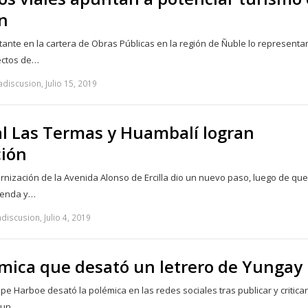
ón
ante en la cartera de Obras Públicas en la región de Ñuble lo representa
ectos de…
discusion, Julio 15, 2019
l Las Termas y Huambalí logran
ión
rnización de la Avenida Alonso de Ercilla dio un nuevo paso, luego de que
vienda y…
discusion, Julio 4, 2019
mica que desató un letrero de Yungay
ipe Harboe desató la polémica en las redes sociales tras publicar y critica
 un…