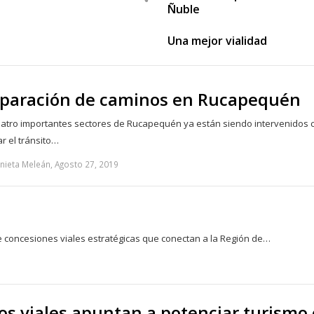
Share
Ñuble
this
post
Una mejor vialidad
reparación de caminos en Rucapequén
atro importantes sectores de Rucapequén ya están siendo intervenidos c
r el tránsito…
nieta Meleán, Agosto 27, 2019
e concesiones viales estratégicas que conectan a la Región de…
os viales apuntan a potenciar turismo