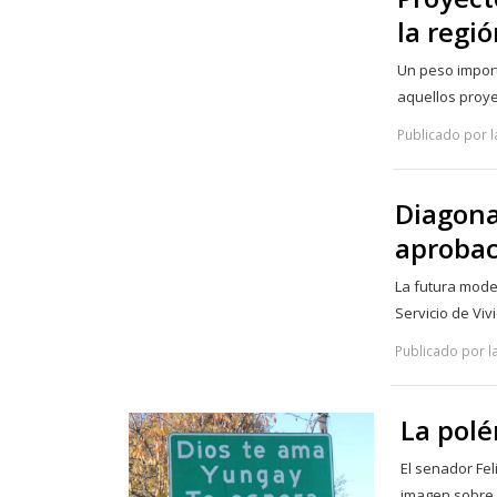
la regi
Un peso import
aquellos proy
Publicado por la
Diagona
aprobac
La futura mode
Servicio de Vi
Publicado por la
La polé
El senador Fel
imagen sobre