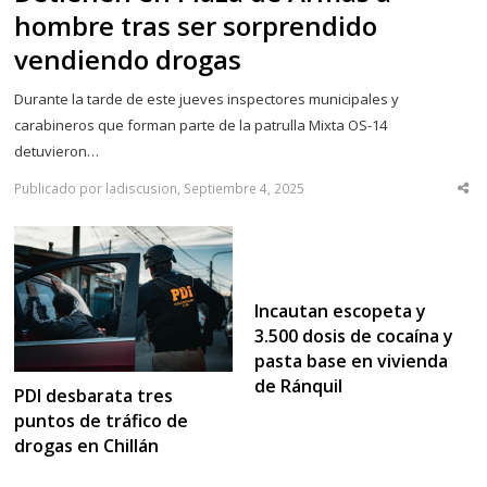
hombre tras ser sorprendido
vendiendo drogas
Durante la tarde de este jueves inspectores municipales y
carabineros que forman parte de la patrulla Mixta OS-14
detuvieron…
Publicado por ladiscusion, Septiembre 4, 2025
Sha
thi
po
Incautan escopeta y
3.500 dosis de cocaína y
pasta base en vivienda
de Ránquil
PDI desbarata tres
puntos de tráfico de
drogas en Chillán