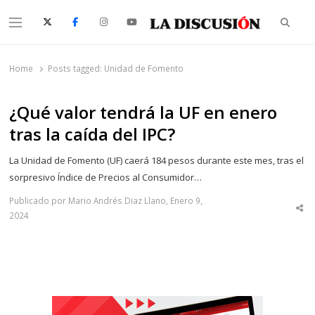
Searc
Menu
La Discusión
El Diario de la Región de Ñuble
Home
Posts tagged:
Unidad de Fomento
¿Qué valor tendrá la UF en enero
tras la caída del IPC?
La Unidad de Fomento (UF) caerá 184 pesos durante este mes, tras el
sorpresivo Índice de Precios al Consumidor…
Publicado por Mario Andrés Diaz Llano, Enero 9,
Sha
2024
thi
po