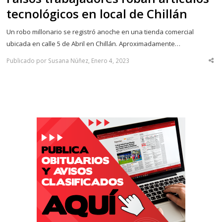
tecnológicos en local de Chillán
Un robo millonario se registró anoche en una tienda comercial
ubicada en calle 5 de Abril en Chillán. Aproximadamente…
Publicado por Susana Núñez, Enero 4, 2023
Sha
thi
po